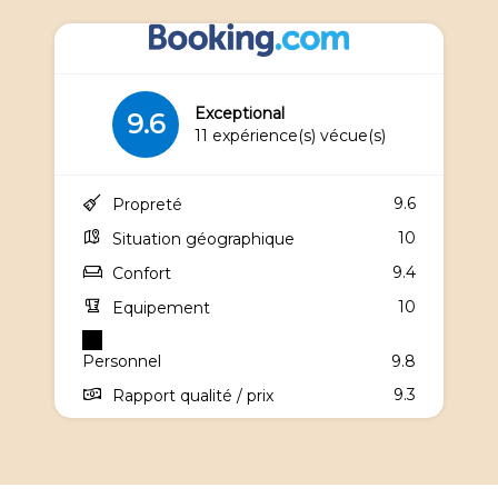
Exceptional
9.6
11 expérience(s) vécue(s)
9.6
Propreté
10
Situation géographique
9.4
Confort
10
Equipement
Personnel
9.8
9.3
Rapport qualité / prix