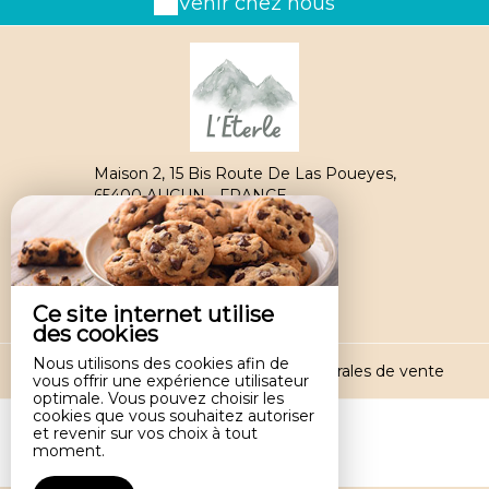
Venir chez nous
Maison 2, 15 Bis Route De Las Poueyes,
65400 AUCUN - FRANCE
+33 6 80 02 70 98
Contacter par email
Ce site internet utilise
des cookies
Nous utilisons des cookies afin de
Mentions légales
|
Conditions générales de vente
vous offrir une expérience utilisateur
optimale. Vous pouvez choisir les
cookies que vous souhaitez autoriser
et revenir sur vos choix à tout
moment.