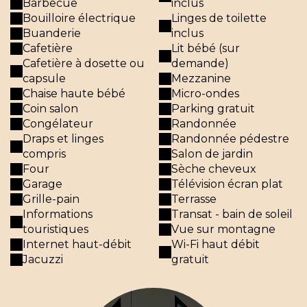
Barbecue
inclus
Bouilloire électrique
Linges de toilette
Buanderie
inclus
Cafetière
Lit bébé (sur
Cafetière à dosette ou
demande)
capsule
Mezzanine
Chaise haute bébé
Micro-ondes
Coin salon
Parking gratuit
Congélateur
Randonnée
Draps et linges
Randonnée pédestre
compris
Salon de jardin
Four
Sèche cheveux
Garage
Télévision écran plat
Grille-pain
Terrasse
Informations
Transat - bain de soleil
touristiques
Vue sur montagne
Internet haut-débit
Wi-Fi haut débit
Jacuzzi
gratuit