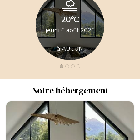
25
20°C
vendred
jeudi 6 août 2026
20
à AUCUN
à A
Notre hébergement