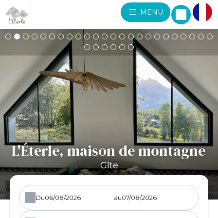
MENU
L'Éterle, maison de montagne
Gîte
Du
au