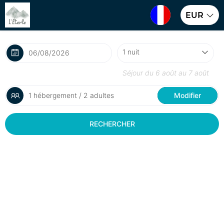
EUR
Séjour du
6 août
au
7 août
1 hébergement / 2 adultes
Modifier